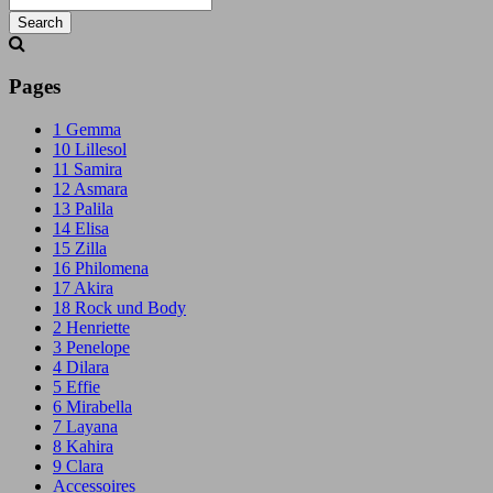
Search
Searching
is
in
Pages
progress
1 Gemma
10 Lillesol
11 Samira
12 Asmara
13 Palila
14 Elisa
15 Zilla
16 Philomena
17 Akira
18 Rock und Body
2 Henriette
3 Penelope
4 Dilara
5 Effie
6 Mirabella
7 Layana
8 Kahira
9 Clara
Accessoires