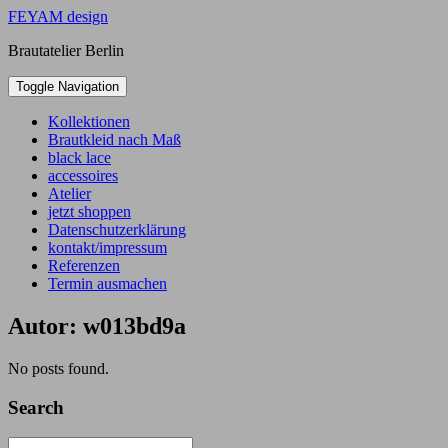
Skip
FEYAM design
to
Brautatelier Berlin
content
Toggle Navigation
Kollektionen
Brautkleid nach Maß
black lace
accessoires
Atelier
jetzt shoppen
Datenschutzerklärung
kontakt/impressum
Referenzen
Termin ausmachen
Autor:
w013bd9a
No posts found.
Search