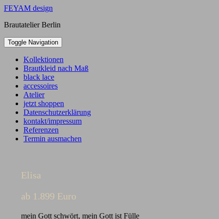
Skip
FEYAM design
to
Brautatelier Berlin
content
Toggle Navigation
Kollektionen
Brautkleid nach Maß
black lace
accessoires
Atelier
jetzt shoppen
Datenschutzerklärung
kontakt/impressum
Referenzen
Termin ausmachen
Elisa
ab 1.899 Euro
mein Gott schwört, mein Gott ist Fülle