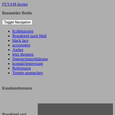
Skip
FEYAM design
to
Brautatelier Berlin
content
Toggle Navigation
Kollektionen
Brautkleid nach Maß
black lace
accessoires
Atelier
jetzt shoppen
Datenschutzerklärung
kontakt/impressum
Referenzen
Termin ausmachen
Kundenreferenzen
Brautkleid und