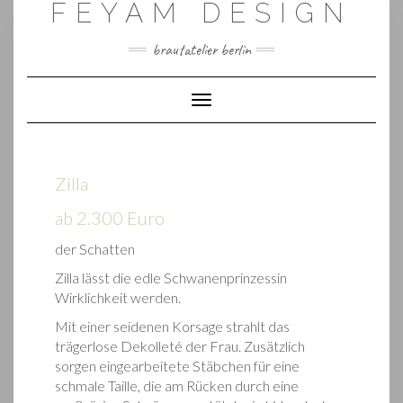
FEYAM DESIGN
Skip
to
content
brautatelier berlin
Toggle Navigation
Zilla
ab 2.300 Euro
der Schatten
Zilla lässt die edle Schwanenprinzessin
Wirklichkeit werden.
Mit einer seidenen Korsage strahlt das
trägerlose Dekolleté der Frau. Zusätzlich
sorgen eingearbeitete Stäbchen für eine
schmale Taille, die am Rücken durch eine