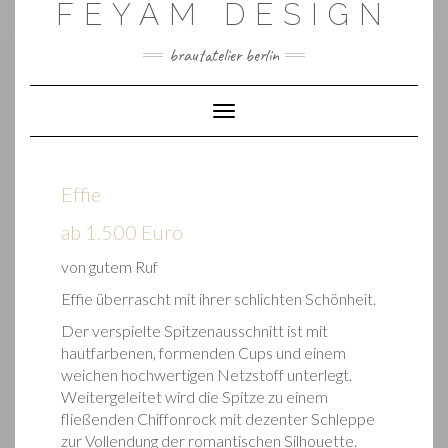
FEYAM DESIGN
Skip
to
content
brautatelier berlin
Toggle Navigation
Effie
ab 1.500 Euro
von gutem Ruf
Effie überrascht mit ihrer schlichten Schönheit.
Der verspielte Spitzenausschnitt ist mit
hautfarbenen, formenden Cups und einem
weichen hochwertigen Netzstoff unterlegt.
Weitergeleitet wird die Spitze zu einem
fließenden Chiffonrock mit dezenter Schleppe
zur Vollendung der romantischen Silhouette.