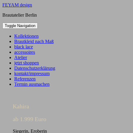
Skip
FEYAM design
to
Brautatelier Berlin
content
Toggle Navigation
Kollektionen
Brautkleid nach Maß
black lace
accessoires
Atelier
jetzt shoppen
Datenschutzerklärung
kontakt/impressum
Referenzen
Termin ausmachen
Kahira
ab 1.999 Euro
Siegerin, Eroberin