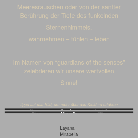
Meeresrauschen oder von der sanfter
Berührung der Tiefe des funkelnden
Sternenhimmels.
wahrnehmen – fühlen – leben
________________________
Im Namen von “guardians of the senses”
zelebrieren wir unsere wertvollen
Sinne!
____________________________________________________
tippe auf das Bild, um mehr über das Kleid zu erfahren
Gemma
Penelope
Henriette
Dilara
Mirabella
Effie
Layana
Mirabella