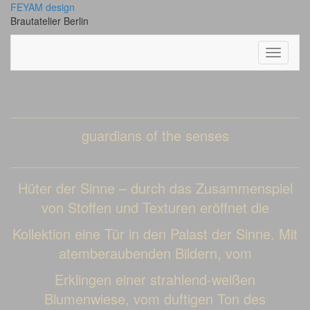
Skip
FEYAM design
to
Brautatelier Berlin
content
Toggle N
____________________________________________________
guardians of the senses
____________________________________________________
Hüter der Sinne – durch das Zusammenspiel
von Stoffen und Texturen eröffnet die
Kollektion eine Tür in den Palast der Sinne. Mit
atemberaubenden Bildern, vom
Erklingen einer strahlend-weißen
Blumenwiese, vom duftigen Ton des