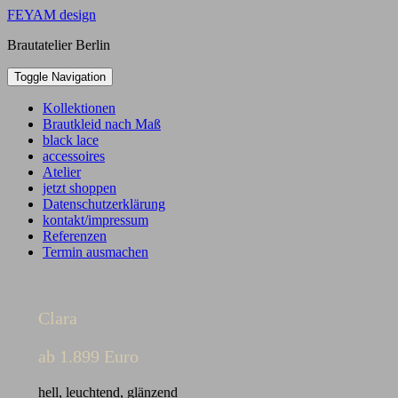
Skip
FEYAM design
to
Brautatelier Berlin
content
Toggle Navigation
Kollektionen
Brautkleid nach Maß
black lace
accessoires
Atelier
jetzt shoppen
Datenschutzerklärung
kontakt/impressum
Referenzen
Termin ausmachen
Clara
ab 1.899 Euro
hell, leuchtend, glänzend